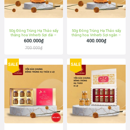
50g Đông Trùng Hạ Thảo sấy
50g Đông Trùng Hạ Thảo sấy
thăng hoa Vnherb Sợi dài –
thăng hoa Vnherb Sợi ngắn –
Sinh khối 50 gram
Sinh khối 50 gram
600.000₫
400.000₫
700.000₫
SALE
SALE