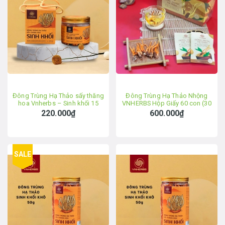
Đông Trùng Hạ Thảo sấy thăng
Đông Trùng Hạ Thảo Nhộng
hoa Vnherbs – Sinh khối 15
VNHERBS Hộp Giấy 60 con (30
gram
túi x 2 con)
220.000₫
600.000₫
SALE