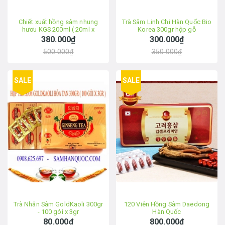
Chiết xuất hồng sâm nhung
Trà Sâm Linh Chi Hàn Quốc Bio
hươu KGS 200ml ( 20ml x
Korea 300gr hộp gỗ
10chai)
380.000₫
300.000₫
500.000₫
350.000₫
SALE
SALE
Trà Nhân Sâm GoldKaoli 300gr
120 Viên Hồng Sâm Daedong
- 100 gói x 3gr
Hàn Quốc
80.000₫
800.000₫