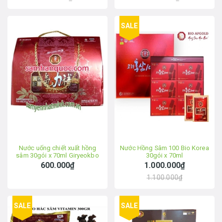
SALE
Nước uống chiết xuất hồng
Nước Hồng Sâm 100 Bio Korea
sâm 30gói x 70ml Giryeokbo
30gói x 70ml
Bio Korea
600.000₫
1.000.000₫
1.100.000₫
SALE
SALE