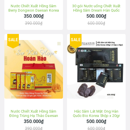
Nước Chiết Xuất Hồng Sâm
30 gói Nước uống Chiết Xuất
Berry Dongwon Daesan Korea
Hồng Sâm Dream Hàn Quốc
20Góix70ml
350.000₫
500.000₫
390.000₫
600.000₫
SALE
SALE
Nước Chiết Xuất Hồng Sâm
Hắc Sâm Lát Mật Ong Hàn
Đông Trùng Hạ Thảo Daesan
Quốc Bio Korea 5hộp x 20gr
Korea 20Góix70ml
350.000₫
500.000₫
390.000₫
600.000₫