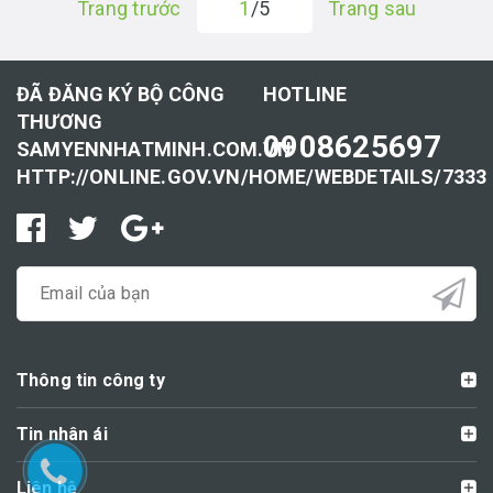
Trang trước
1
/5
Trang sau
ĐÃ ĐĂNG KÝ BỘ CÔNG
HOTLINE
THƯƠNG
0908625697
SAMYENNHATMINH.COM.VN
HTTP://ONLINE.GOV.VN/HOME/WEBDETAILS/7333
Thông tin công ty
Tin nhân ái
Liên hệ