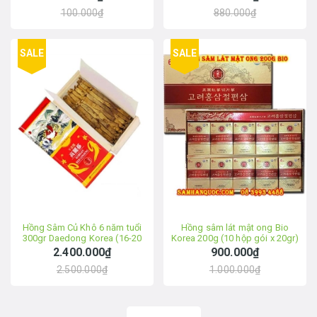
100.000₫
880.000₫
SALE
SALE
Hồng Sâm Củ Khô 6 năm tuổi
Hồng sâm lát mật ong Bio
300gr Daedong Korea (16-20
Korea 200g (10 hộp gói x 20gr)
củ)
2.400.000₫
900.000₫
2.500.000₫
1.000.000₫