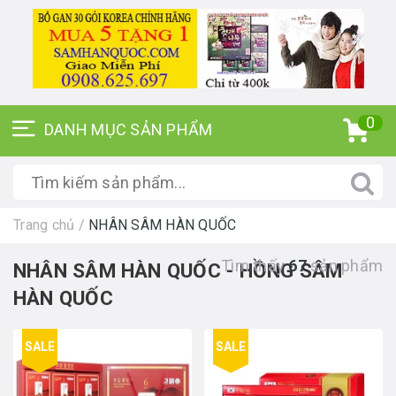
0
Trang chủ
/
NHÂN SÂM HÀN QUỐC
Tìm thấy
67
sản phẩm
NHÂN SÂM HÀN QUỐC - HỒNG SÂM
HÀN QUỐC
SALE
SALE