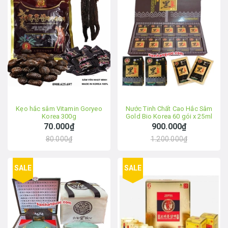
Kẹo hắc sâm Vitamin Goryeo
Nước Tinh Chất Cao Hắc Sâm
Korea 300g
Gold Bio Korea 60 gói x 25ml
70.000₫
900.000₫
80.000₫
1.200.000₫
SALE
SALE